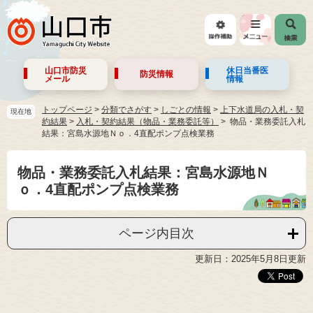
山口市防災
休日当番医
防災情報
メール
情報
トップページ
>
分類でさがす
>
しごとの情報
>
上下水道局の入札・契
現在地
約結果
>
入札・契約結果（物品・業務委託等）
物品・業務委託入札
結果：宮島水源地Ｎｏ．4直配ポンプ点検業務
物品・業務委託入札結果：宮島水源地Ｎ
ｏ．4直配ポンプ点検業務
ページ内目次
更新日：2025年5月8日更新