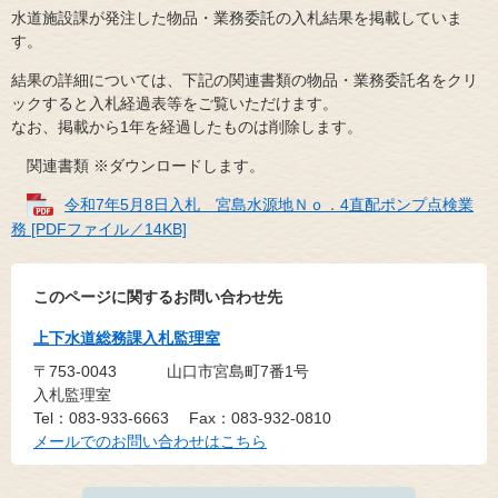
水道施設課が発注した物品・業務委託の入札結果を掲載していま
す。
結果の詳細については、下記の関連書類の物品・業務委託名をクリ
ックすると入札経過表等をご覧いただけます。
なお、掲載から1年を経過したものは削除します。
関連書類 ※ダウンロードします。
令和7年5月8日入札 宮島水源地Ｎｏ．4直配ポンプ点検業
務 [PDFファイル／14KB]
このページに関するお問い合わせ先
上下水道総務課入札監理室
〒753-0043
山口市宮島町7番1号
入札監理室
Tel：083-933-6663
Fax：083-932-0810
メールでのお問い合わせはこちら