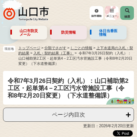
山口市防災
休日当番医
防災情報
メール
情報
トップページ
>
分類でさがす
>
しごとの情報
>
上下水道局の入札・契
現在地
約結果
>
入札・契約結果（工事）
令和7年3月26日契約（入札）：
山口補助第2工区・起単第4－2工区汚水管施設工事（令和8年2月20日
変更）（下水道整備課）
令和7年3月26日契約（入札）：山口補助第2
工区・起単第4－2工区汚水管施設工事（令
和8年2月20日変更）（下水道整備課）
ページ内目次
更新日：2026年2月20日更新