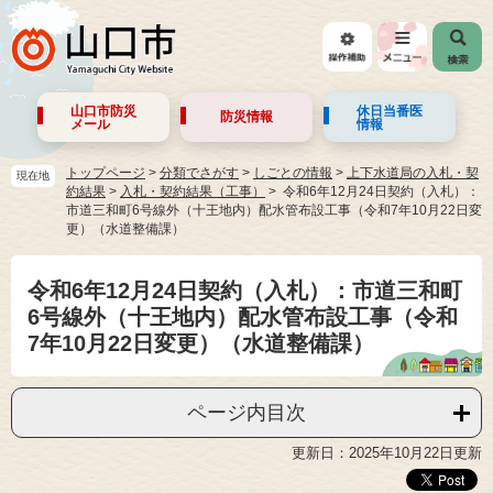
山口市防災
休日当番医
防災情報
メール
情報
トップページ
>
分類でさがす
>
しごとの情報
>
上下水道局の入札・契
現在地
約結果
>
入札・契約結果（工事）
令和6年12月24日契約（入札）：
市道三和町6号線外（十王地内）配水管布設工事（令和7年10月22日変
更）（水道整備課）
令和6年12月24日契約（入札）：市道三和町
6号線外（十王地内）配水管布設工事（令和
7年10月22日変更）（水道整備課）
ページ内目次
更新日：2025年10月22日更新