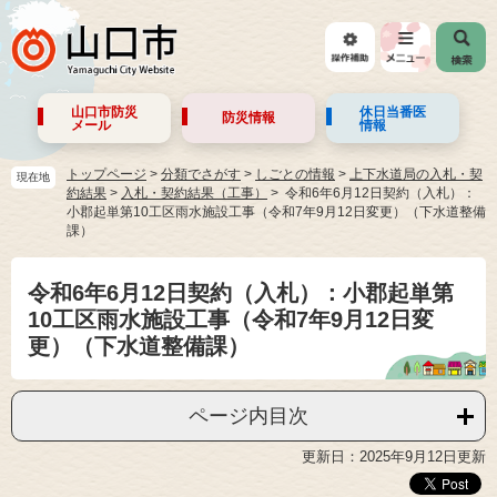
山口市防災
休日当番医
防災情報
メール
情報
トップページ
>
分類でさがす
>
しごとの情報
>
上下水道局の入札・契
現在地
約結果
>
入札・契約結果（工事）
令和6年6月12日契約（入札）：
小郡起単第10工区雨水施設工事（令和7年9月12日変更）（下水道整備
課）
令和6年6月12日契約（入札）：小郡起単第
10工区雨水施設工事（令和7年9月12日変
更）（下水道整備課）
ページ内目次
更新日：2025年9月12日更新