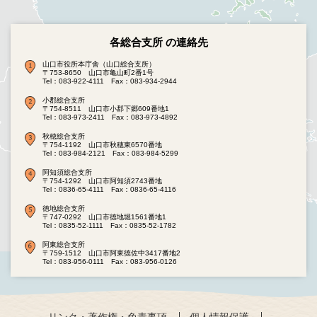
各総合支所 の連絡先
山口市役所本庁舎（山口総合支所）
〒753-8650 山口市亀山町2番1号
Tel：083-922-4111
Fax：083-934-2944
小郡総合支所
〒754-8511 山口市小郡下郷609番地1
Tel：083-973-2411
Fax：083-973-4892
秋穂総合支所
〒754-1192 山口市秋穂東6570番地
Tel：083-984-2121
Fax：083-984-5299
阿知須総合支所
〒754-1292 山口市阿知須2743番地
Tel：0836-65-4111
Fax：0836-65-4116
徳地総合支所
〒747-0292 山口市徳地堀1561番地1
Tel：0835-52-1111
Fax：0835-52-1782
阿東総合支所
〒759-1512 山口市阿東徳佐中3417番地2
Tel：083-956-0111
Fax：083-956-0126
リンク・著作権・免責事項
個人情報保護