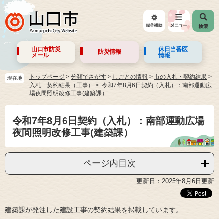
山口市防災
休日当番医
防災情報
メール
情報
トップページ
>
分類でさがす
>
しごとの情報
>
市の入札・契約結果
>
現在地
入札・契約結果（工事）
令和7年8月6日契約（入札）：南部運動広
場夜間照明改修工事(建築課）
令和7年8月6日契約（入札）：南部運動広場
夜間照明改修工事(建築課）
ページ内目次
更新日：2025年8月6日更新
建築課が発注した建設工事の契約結果を掲載しています。