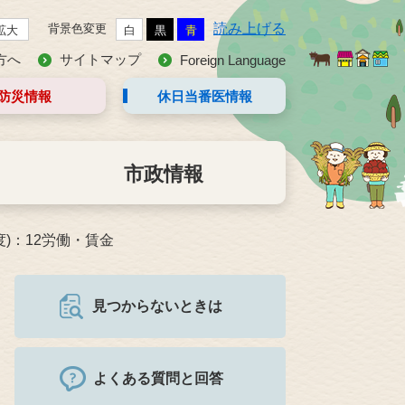
読み上げる
背景色変更
拡大
白
黒
青
方へ
サイトマップ
Foreign Language
防災情報
休日当番医
情報
市政情報
度)：12労働・賃金
見つからないときは
よくある質問と回答