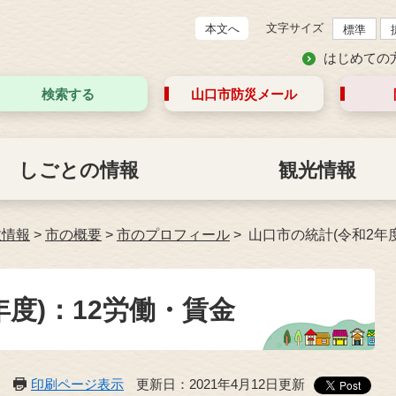
文字サイズ
本文へ
標準
はじめての
検索する
山口市防災
メール
しごとの情報
観光情報
政情報
>
市の概要
>
市のプロフィール
山口市の統計(令和2年
年度)：12労働・賃金
印刷ページ表示
更新日：2021年4月12日更新