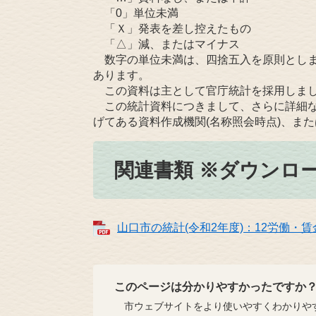
「0」単位未満
「Ｘ」発表を差し控えたもの
「△」減、またはマイナス
数字の単位未満は、四捨五入を原則としま
あります。
この資料は主として官庁統計を採用しまし
この統計資料につきまして、さらに詳細な
げてある資料作成機関(名称照会時点)、ま
関連書類 ※ダウンロ
山口市の統計(令和2年度)：12労働・賃金 
このページは分かりやすかったですか
市ウェブサイトをより使いやすくわかりやす