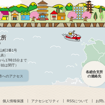
役所
9
亀山町2番1号
（代表）
ら17時15分まで
年始は閉庁）
各総合支所
市へのアクセス
の連絡先
個人情報保護
アクセシビリティ
RSSについて
お問