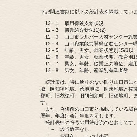
下記関連書類に以下の統計表を掲載してい
12－1 雇用保険支給状況
12－2 職業紹介状況(1)(2)
12－3 山口市シルバー人材センター就
12－4 山口職業能力開発促進センター
12－5 年齢、男女、就業状態別15歳以
12－6 年齢、男女、就業状態、教育別1
12－7 男女、年齢、従業上の地位、雇
12－8 男女、年齢、産業別有業者数
統計表は、特に断りのない限り山口市にか
域、阿知須地域、徳地地域、阿東地域と掲載
郡町、旧秋穂町、旧阿知須町、旧徳地町、ま
す。
また、合併前の山口市と掲載している場合は
暦年、年度は会計年度を示します。
統計表中の符号の用法は次のとおりです
「－」該当数字なし
「…」資料なし、または不詳