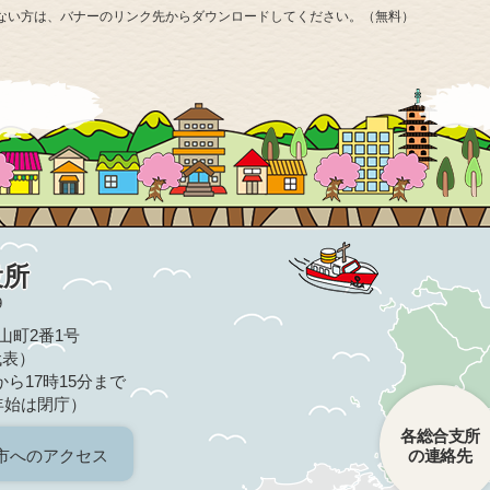
お持ちでない方は、バナーのリンク先からダウンロードしてください。（無料）
役所
9
亀山町2番1号
（代表）
ら17時15分まで
年始は閉庁）
各総合支所
市へのアクセス
の連絡先