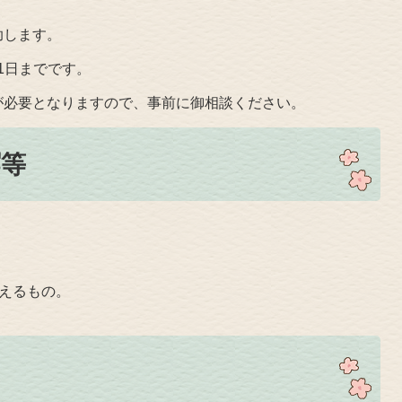
助します。
31日までです。
が必要となりますので、事前に御相談ください。
塀等
。
超えるもの。