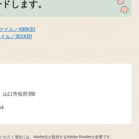
ードします。
ァイル／498KB]
イル／301KB]
 山口市役所3階
54
ただく場合には、Adobe社が提供するAdobe Readerが必要です。