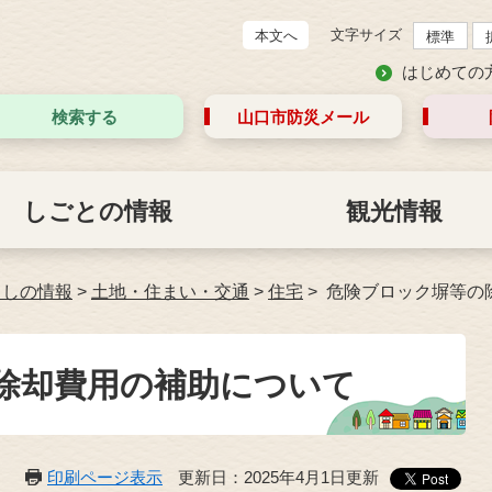
文字サイズ
本文へ
標準
はじめての
検索する
山口市防災
メール
しごとの情報
観光情報
らしの情報
>
土地・住まい・交通
>
住宅
危険ブロック塀等の
除却費用の補助について
印刷ページ表示
更新日：2025年4月1日更新