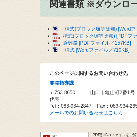
関連書類 ※ダウンロ
様式(ブロック塀等除却) [Wordフ
様式(ブロック塀等除却) [PDFファ
避難路 [PDFファイル／157KB]
様式 [Wordファイル／710KB]
このページに関するお問い合わせ先
開発指導課
〒753-8650
山口市亀山町2番1号
代表
Tel：083-934-2847
Fax：083-934-26
メールでのお問い合わせはこちら
PDF形式のファイルをご覧い