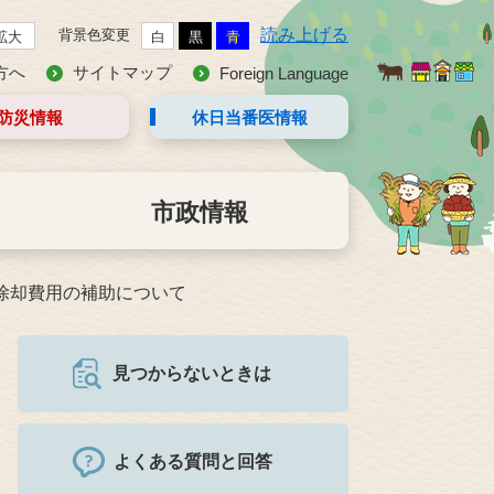
読み上げる
背景色変更
拡大
白
黒
青
方へ
サイトマップ
Foreign Language
防災情報
休日当番医
情報
市政情報
除却費用の補助について
見つからないときは
よくある質問と回答