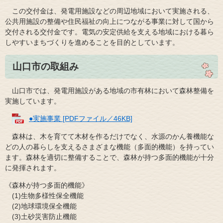
この交付金は、発電用施設などの周辺地域において実施される、
公共用施設の整備や住民福祉の向上につながる事業に対して国から
交付される交付金です。電気の安定供給を支える地域における暮ら
しやすいまちづくりを進めることを目的としています。
山口市の取組み
山口市では、発電用施設がある地域の市有林において森林整備を
実施しています。
●実施事業 [PDFファイル／46KB]
森林は、木を育てて木材を作るだけでなく、水源のかん養機能な
どの人の暮らしを支えるさまざまな機能（多面的機能）を持ってい
ます。森林を適切に整備することで、森林が持つ多面的機能が十分
に発揮されます。
《森林が持つ多面的機能》
(1)生物多様性保全機能
(2)地球環境保全機能
(3)土砂災害防止機能