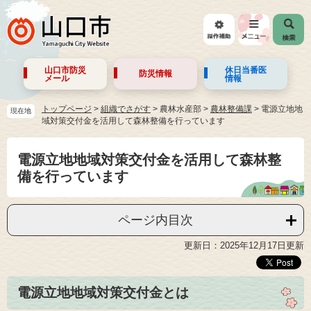
山口市防災
休日当番医
防災情報
メール
情報
トップページ
>
組織でさがす
>
農林水産部
>
農林整備課
>
電源立地地
現在地
域対策交付金を活用して森林整備を行っています
電源立地地域対策交付金を活用して森林整
備を行っています
ページ内目次
更新日：2025年12月17日更新
電源立地地域対策交付金とは