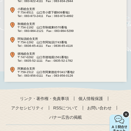
Tel：083-922-4111
Fax：083-934-2944
小郡総合支所
〒754-8511 山口市小郡下郷609番地1
Tel：083-973-2411
Fax：083-973-4892
秋穂総合支所
〒754-1192 山口市秋穂東6570番地
Tel：083-984-2121
Fax：083-984-5299
阿知須総合支所
〒754-1292 山口市阿知須2743番地
Tel：0836-65-4111
Fax：0836-65-4116
徳地総合支所
〒747-0292 山口市徳地堀1561番地1
Tel：0835-52-1111
Fax：0835-52-1782
阿東総合支所
〒759-1512 山口市阿東徳佐中3417番地2
Tel：083-956-0111
Fax：083-956-0126
リンク・著作権・免責事項
個人情報保護
アクセシビリティ
RSSについて
お問い合わせ
バナー広告の掲載