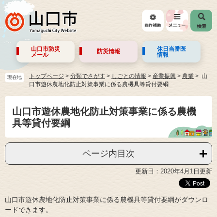
山口市防災
休日当番医
防災情報
メール
情報
トップページ
>
分類でさがす
>
しごとの情報
>
産業振興
>
農業
山
現在地
口市遊休農地化防止対策事業に係る農機具等貸付要綱
山口市遊休農地化防止対策事業に係る農機
具等貸付要綱
ページ内目次
更新日：2020年4月1日更新
山口市遊休農地化防止対策事業に係る農機具等貸付要綱がダウンロ
ードできます。