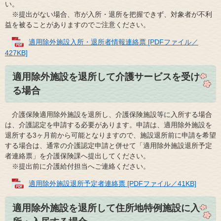
い。
※提出がない場合、市が入所・退所を把握できず、対象者が不利
益を被ることがありますのでご注意ください。
適用除外施設入所・退所者情報連絡票 [PDFファイル／
427KB]
適用除外施設を退所して介護サービスを受け
る場合
介護保険適用除外施設を退所し、介護保険施設等に入所する場合
は、介護認定を申請する必要があります。申請は、適用除外施設を
退所する3ヶ月前から可能となりますので、施設退所前に申請を希望
する場合は、通常の介護認定申請と併せて「適用除外施設退所予定
者連絡票」を介護保険課へ提出してください。
※提出前に介護給付担当へご連絡ください。
適用除外施設退所予定者連絡票 [PDFファイル／41KB]
適用除外施設を退所して住所地特例施設に入