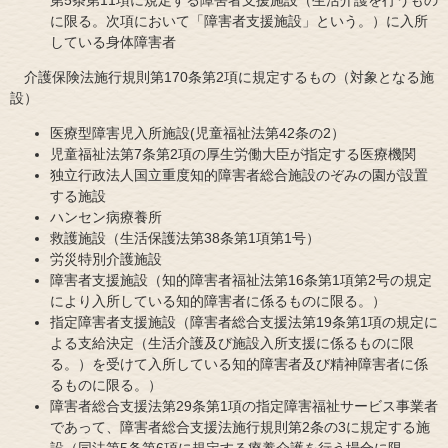
に限る。次項において「障害者支援施設」という。）に入所
している身体障害者
介護保険法施行規則第170条第2項に規定するもの（対象となる施
設）
医療型障害児入所施設(児童福祉法第42条の2）
児童福祉法第7条第2項の厚生労働大臣が指定する医療機関
独立行政法人国立重度知的障害者総合施設のぞみの園が設置
する施設
ハンセン病療養所
救護施設（生活保護法第38条第1項第1号）
労災特別介護施設
障害者支援施設（知的障害者福祉法第16条第1項第2号の規定
により入所している知的障害者に係るものに限る。）
指定障害者支援施設（障害者総合支援法第19条第1項の規定に
よる支給決定（生活介護及び施設入所支援に係るものに限
る。）を受けて入所している知的障害者及び精神障害者に係
るものに限る。）
障害者総合支援法第29条第1項の指定障害福祉サービス事業者
であって、障害者総合支援法施行規則第2条の3に規定する施
設（同法第5条第6項に規定する療養介護を行う場合に限