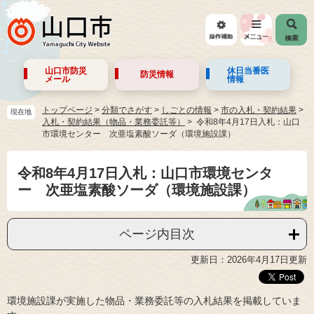
山口市防災
休日当番医
防災情報
メール
情報
トップページ
>
分類でさがす
>
しごとの情報
>
市の入札・契約結果
>
現在地
入札・契約結果（物品・業務委託等）
令和8年4月17日入札：山口
市環境センター 次亜塩素酸ソーダ（環境施設課）
令和8年4月17日入札：山口市環境センタ
ー 次亜塩素酸ソーダ（環境施設課）
ページ内目次
更新日：2026年4月17日更新
環境施設課が実施した物品・業務委託等の入札結果を掲載していま