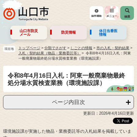
山口市防災
休日当番医
防災情報
メール
情報
トップページ
>
分類でさがす
>
しごとの情報
>
市の入札・契約結果
>
現在地
入札・契約結果（物品・業務委託等）
令和8年4月16日入札：阿東
一般廃棄物最終処分場水質検査業務（環境施設課）
令和8年4月16日入札：阿東一般廃棄物最終
処分場水質検査業務（環境施設課）
ページ内目次
更新日：2026年4月16日更新
環境施設課が実施した物品・業務委託等の入札結果を掲載していま