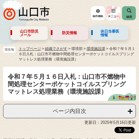
山口市防災
休日当番医
防災情報
メール
情報
トップページ
>
組織でさがす
>
環境部
>
環境施設課
>
令和７年５月１
現在地
６日入札：山口市不燃物中間処理センターポケットコイルスプリング
マットレス処理業務（環境施設課）
令和７年５月１６日入札：山口市不燃物中
間処理センターポケットコイルスプリング
マットレス処理業務（環境施設課）
ページ内目次
更新日：2025年5月16日更新