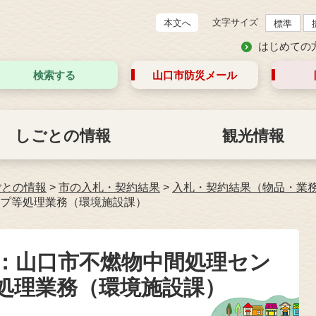
文字サイズ
本文へ
標準
はじめての
検索する
山口市防災
メール
しごとの情報
観光情報
ごとの情報
>
市の入札・契約結果
>
入札・契約結果（物品・業
プ等処理業務（環境施設課）
札：山口市不燃物中間処理セン
処理業務（環境施設課）