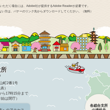
ただく場合には、Adobe社が提供するAdobe Readerが必要です。
お持ちでない方は、バナーのリンク先からダウンロードしてください。（無料）
役所
9
亀山町2番1号
（代表）
ら17時15分まで
年始は閉庁）
各総合支所
市へのアクセス
の連絡先