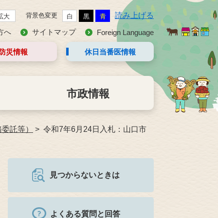
読み上げる
背景色変更
拡大
白
黒
青
方へ
サイトマップ
Foreign Language
防災情報
休日当番医
情報
市政情報
務委託等）
令和7年6月24日入札：山口市
見つからないときは
よくある質問と回答