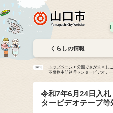
くらしの情報
トップページ
>
分類でさがす
>
し
現在地
不燃物中間処理センタービデオテー
令和7年6月24日入
タービデオテープ等