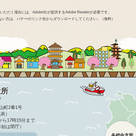
ただく場合には、Adobe社が提供するAdobe Readerが必要です。
お持ちでない方は、バナーのリンク先からダウンロードしてください。（無料）
役所
9
亀山町2番1号
（代表）
ら17時15分まで
年始は閉庁）
各総合支所