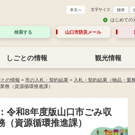
文字サイズ
本文へ
標準
はじめての
検索する
山口市防災
メール
しごとの情報
観光情報
ごとの情報
>
市の入札・契約結果
>
入札・契約結果（物品・業
業務（資源循環推進課）
札：令和8年度版山口市ごみ収
務（資源循環推進課）