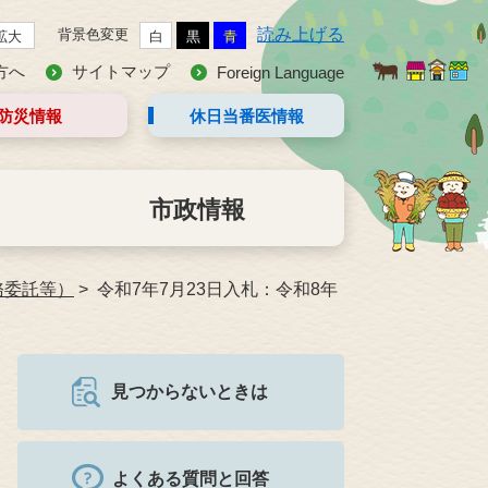
読み上げる
背景色変更
拡大
白
黒
青
方へ
サイトマップ
Foreign Language
防災情報
休日当番医
情報
市政情報
務委託等）
令和7年7月23日入札：令和8年
見つからないときは
よくある質問と回答