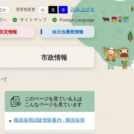
読み上げる
背景色変更
拡大
白
黒
青
方へ
サイトマップ
Foreign Language
防災情報
休日当番医
情報
市政情報
いて
このページを見ている人は
こんなページも見ています
職員採用試験受験案内 - 職員採用