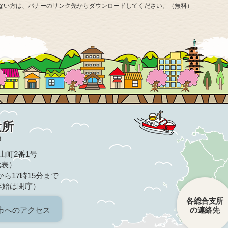
お持ちでない方は、バナーのリンク先からダウンロードしてください。（無料）
役所
9
亀山町2番1号
（代表）
ら17時15分まで
年始は閉庁）
各総合支所
市へのアクセス
の連絡先