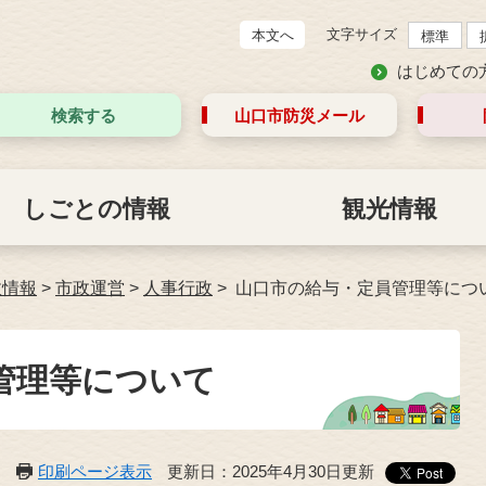
文字サイズ
本文へ
標準
はじめての
検索する
山口市防災
メール
しごとの情報
観光情報
政情報
>
市政運営
>
人事行政
山口市の給与・定員管理等につ
管理等について
印刷ページ表示
更新日：2025年4月30日更新