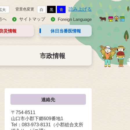
読み上げる
背景色変更
拡大
白
黒
青
方へ
サイトマップ
Foreign Language
防災情報
休日当番医
情報
市政情報
連絡先
〒754-8511
山口市小郡下郷609番地1
Tel：083-973-8131
（小郡総合支所