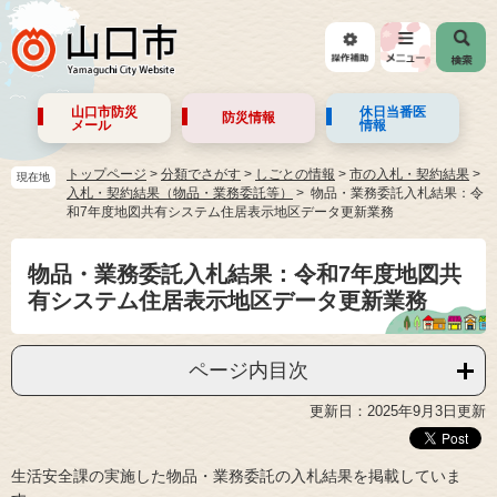
山口市防災
休日当番医
防災情報
メール
情報
トップページ
>
分類でさがす
>
しごとの情報
>
市の入札・契約結果
>
現在地
入札・契約結果（物品・業務委託等）
物品・業務委託入札結果：令
和7年度地図共有システム住居表示地区データ更新業務
物品・業務委託入札結果：令和7年度地図共
有システム住居表示地区データ更新業務
ページ内目次
更新日：2025年9月3日更新
生活安全課の実施した物品・業務委託の入札結果を掲載していま