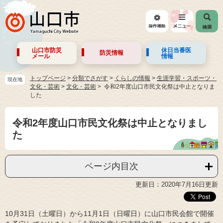
山口市防災
休日当番医
防災情報
メール
情報
トップページ
>
分類でさがす
>
くらしの情報
>
生涯学習・スポーツ・
現在地
文化・芸術
>
文化・芸術
令和2年度山口市民文化祭は中止となりま
した
令和2年度山口市民文化祭は中止となりまし
た
ページ内目次
更新日：2020年7月16日更新
10月31日（土曜日）から11月1日（日曜日）に山口市民会館で開催