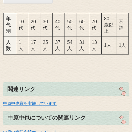
年
80
10
20
30
40
50
60
70
不
代
歳以
代
代
代
代
代
代
代
詳
別
上
人
1
17
25
37
54
31
13
1人
1人
数
人
人
人
人
人
人
人
関連リンク
中原中也賞を実施しています
中原中也についての関連リンク
中原中也記念館ホームページ