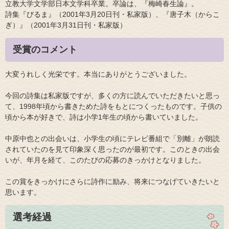
立教大学文学部日本文学科卒業。卒論は、『梅崎春生論』。
詩集『びるま』（2001年3月20日刊・私家版）、『唐子木（からこ
ぎ）』（2001年3月31日刊・私家版）
受賞のコメント
大変うれしく光栄です。本当にありがとうございました。
今回の詩集は私家版ですが、多くの方に読んでいただきたいと思っ
て、1998年頃から書きためた詩をもとにつくったものです。子供の
頃から本が好きで、詩は小学1年生の頃から書いていました。
中原中也との出会いは、小学生の頃にテレビ番組で「別離」が朗読
されていたのを見て印象深く思ったのが最初です。このときの出会
いが、年月を経て、このたびの応募のきっかけとなりました。
この賞をきっかけにさらに詩作に励み、将来につなげていきたいと
思います。
選考経過