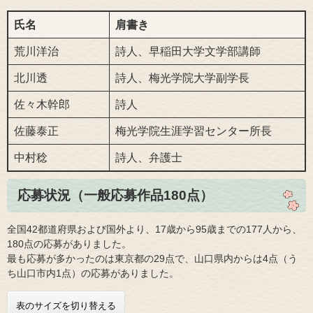
氏名
肩書き
荒川洋治
詩人、早稲田大学文学部講師
北川透
詩人、梅光学院大学副学長
佐々木幹郎
詩人
佐藤泰正
梅光学院生涯学習センター所長
中村稔
詩人、弁護士
応募状況（一般応募作品180点）
全国42都道府県および国外より、17歳から95歳までの177人から、
180点の応募がありました。
最も応募が多かったのは東京都の29点で、山口県内からは4点（う
ち山口市内1点）の応募がありました。
表のサイズを切り替える