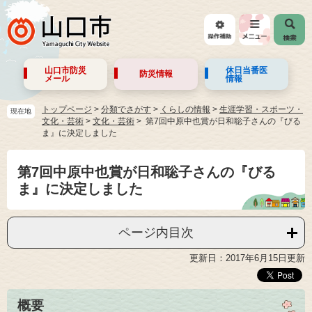
山口市防災
休日当番医
防災情報
メール
情報
トップページ
>
分類でさがす
>
くらしの情報
>
生涯学習・スポーツ・
現在地
文化・芸術
>
文化・芸術
第7回中原中也賞が日和聡子さんの『びる
ま』に決定しました
第7回中原中也賞が日和聡子さんの『びる
ま』に決定しました
ページ内目次
更新日：2017年6月15日更新
概要