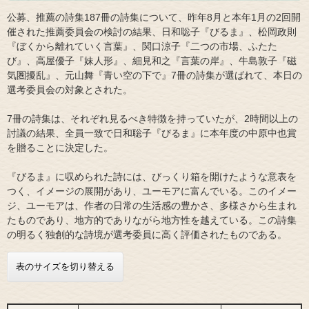
公募、推薦の詩集187冊の詩集について、昨年8月と本年1月の2回開
催された推薦委員会の検討の結果、日和聡子『びるま』、松岡政則
『ぼくから離れていく言葉』、関口涼子『二つの市場、ふたた
び』、高屋優子『妹人形』、細見和之『言葉の岸』、牛島敦子『磁
気圏擾乱』、元山舞『青い空の下で』7冊の詩集が選ばれて、本日の
選考委員会の対象とされた。
7冊の詩集は、それぞれ見るべき特徴を持っていたが、2時間以上の
討議の結果、全員一致で日和聡子『びるま』に本年度の中原中也賞
を贈ることに決定した。
『びるま』に収められた詩には、びっくり箱を開けたような意表を
つく、イメージの展開があり、ユーモアに富んでいる。このイメー
ジ、ユーモアは、作者の日常の生活感の豊かさ、多様さから生まれ
たものであり、地方的でありながら地方性を越えている。この詩集
の明るく独創的な詩境が選考委員に高く評価されたものである。
表のサイズを切り替える