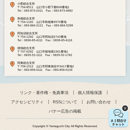
小郡総合支所
〒754-8511 山口市小郡下郷609番地1
Tel：083-973-2411
Fax：083-973-4892
秋穂総合支所
〒754-1192 山口市秋穂東6570番地
Tel：083-984-2121
Fax：083-984-5299
阿知須総合支所
〒754-1292 山口市阿知須2743番地
Tel：0836-65-4111
Fax：0836-65-4116
徳地総合支所
〒747-0292 山口市徳地堀1561番地1
Tel：0835-52-1111
Fax：0835-52-1782
阿東総合支所
〒759-1512 山口市阿東徳佐中3417番地2
Tel：083-956-0111
Fax：083-956-0126
リンク・著作権・免責事項
個人情報保護
アクセシビリティ
RSSについて
お問い合わせ
バナー広告の掲載
Copyright © Yamaguchi City. All Rights Reserved.