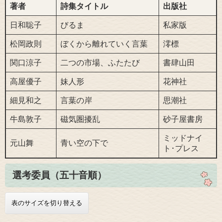
著者
詩集タイトル
出版社
日和聡子
びるま
私家版
松岡政則
ぼくから離れていく言葉
澪標
関口涼子
二つの市場、ふたたび
書肆山田
高屋優子
妹人形
花神社
細見和之
言葉の岸
思潮社
牛島敦子
磁気圏擾乱
砂子屋書房
ミッドナイ
元山舞
青い空の下で
ト･プレス
選考委員（五十音順）
表のサイズを切り替える