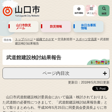
山口市防災
休日当番医
防災情報
メール
情報
トップページ
>
組織でさがす
>
交流創造部
>
スポーツ交流課
>
武道館
現在地
建設検討結果報告
武道館建設検討結果報告
ページ内目次
更新日：2018年5月28日更新
山口市武道館建設検討委員会において協議・検討されておりまし
た武道館の必要性につきまして、「武道館建設検討結果報告書」と
して取りまとめられ、平成30年5月25日に同委員会委員長よりに市