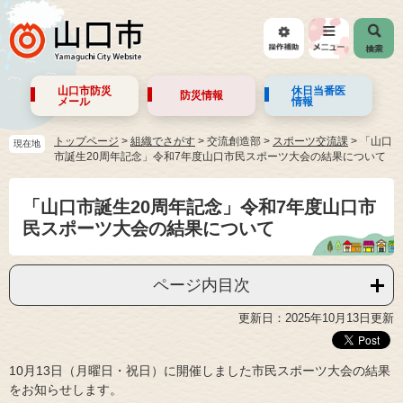
山口市防災
休日当番医
防災情報
メール
情報
トップページ
>
組織でさがす
>
交流創造部
>
スポーツ交流課
>
「山口
現在地
市誕生20周年記念」令和7年度山口市民スポーツ大会の結果について
「山口市誕生20周年記念」令和7年度山口市
民スポーツ大会の結果について
ページ内目次
更新日：2025年10月13日更新
10月13日（月曜日・祝日）に開催しました市民スポーツ大会の結果
をお知らせします。