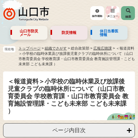
山口市防災
休日当番医
防災情報
メール
情報
トップページ
>
組織でさがす
>
総合政策部
>
広報広聴課
>
＜報道資料
現在地
＞小学校の臨時休業及び放課後児童クラブの臨時休所について（山口
市教育委員会 学校教育課・山口市教育委員会 教育施設管理課・こども
未来部 こども未来課 ）
＜報道資料＞小学校の臨時休業及び放課後
児童クラブの臨時休所について（山口市教
育委員会 学校教育課・山口市教育委員会 教
育施設管理課・こども未来部 こども未来課
）
ページ内目次