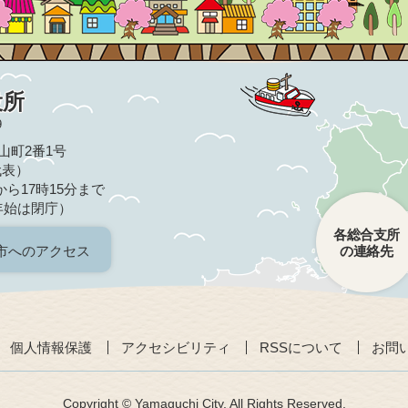
役所
9
亀山町2番1号
（代表）
ら17時15分まで
年始は閉庁）
各総合支所
市へのアクセス
の連絡先
個人情報保護
アクセシビリティ
RSSについて
お問
Copyright © Yamaguchi City. All Rights Reserved.