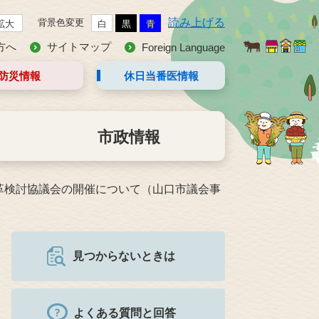
読み上げる
背景色変更
拡大
白
黒
青
方へ
サイトマップ
Foreign Language
防災情報
休日当番医
情報
市政情報
革検討協議会の開催について（山口市議会事
見つからないときは
よくある質問と回答