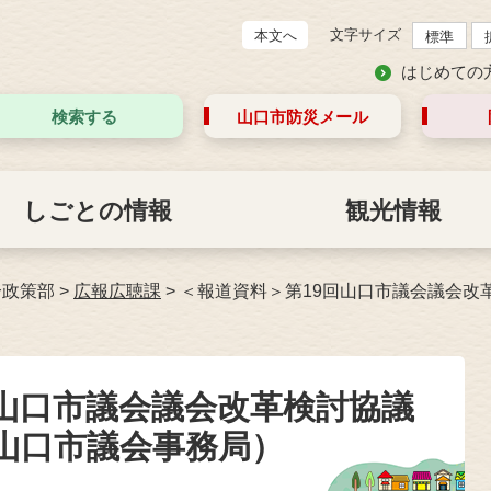
文字サイズ
本文へ
標準
はじめての
検索する
山口市防災
メール
しごとの情報
観光情報
合政策部
>
広報広聴課
>
＜報道資料＞第19回山口市議会議会改
回山口市議会議会改革検討協議
山口市議会事務局）