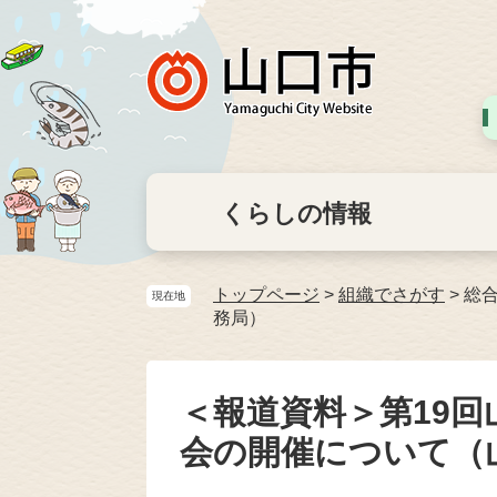
くらしの情報
トップページ
>
組織でさがす
>
総
現在地
務局）
＜報道資料＞第19
会の開催について（