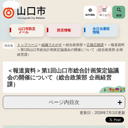
山口市防災
休日当番医
防災情報
メール
情報
トップページ
>
組織でさがす
>
総合政策部
>
広報広聴課
>
＜報道資料
現在地
＞第1回山口市総合計画策定協議会の開催について（総合政策部 企画
経営課）
＜報道資料＞第1回山口市総合計画策定協議
会の開催について（総合政策部 企画経営
課）
ページ内目次
更新日：2026年7月1日更新