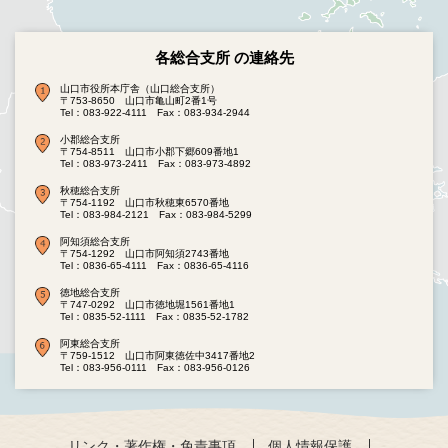
各総合支所 の連絡先
山口市役所本庁舎（山口総合支所）
〒753-8650 山口市亀山町2番1号
Tel：083-922-4111
Fax：083-934-2944
小郡総合支所
〒754-8511 山口市小郡下郷609番地1
Tel：083-973-2411
Fax：083-973-4892
秋穂総合支所
〒754-1192 山口市秋穂東6570番地
Tel：083-984-2121
Fax：083-984-5299
阿知須総合支所
〒754-1292 山口市阿知須2743番地
Tel：0836-65-4111
Fax：0836-65-4116
徳地総合支所
〒747-0292 山口市徳地堀1561番地1
Tel：0835-52-1111
Fax：0835-52-1782
阿東総合支所
〒759-1512 山口市阿東徳佐中3417番地2
Tel：083-956-0111
Fax：083-956-0126
リンク・著作権・免責事項
個人情報保護