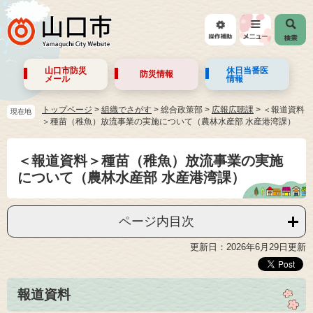
山口市防災
休日当番医
防災情報
メール
情報
トップページ
>
組織でさがす
>
総合政策部
>
広報広聴課
>
＜報道資料
現在地
＞種苗（稚魚）放流事業の実施について（農林水産部 水産港湾課）
＜報道資料＞種苗（稚魚）放流事業の実施
について（農林水産部 水産港湾課）
ページ内目次
更新日：2026年6月29日更新
報道資料