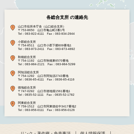
各総合支所 の連絡先
山口市役所本庁舎（山口総合支所）
〒753-8650 山口市亀山町2番1号
Tel：083-922-4111
Fax：083-934-2944
小郡総合支所
〒754-8511 山口市小郡下郷609番地1
Tel：083-973-2411
Fax：083-973-4892
秋穂総合支所
〒754-1192 山口市秋穂東6570番地
Tel：083-984-2121
Fax：083-984-5299
阿知須総合支所
〒754-1292 山口市阿知須2743番地
Tel：0836-65-4111
Fax：0836-65-4116
徳地総合支所
〒747-0292 山口市徳地堀1561番地1
Tel：0835-52-1111
Fax：0835-52-1782
阿東総合支所
〒759-1512 山口市阿東徳佐中3417番地2
Tel：083-956-0111
Fax：083-956-0126
リンク・著作権・免責事項
個人情報保護