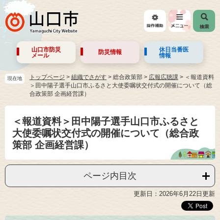
山口市防災
休日当番医
防災情報
メール
情報
トップページ
>
組織でさがす
>
総合政策部
>
広報広聴課
>
＜報道資料
現在地
＞田中陽子選手山口市ふるさと大使委嘱状交付式の開催について（総
合政策部 企画経営課）
＜報道資料＞田中陽子選手山口市ふるさと
大使委嘱状交付式の開催について（総合政
策部 企画経営課）
ページ内目次
更新日：2026年6月22日更新