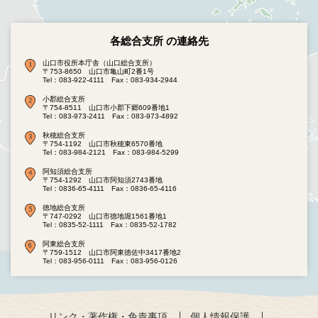
各総合支所 の連絡先
山口市役所本庁舎（山口総合支所）
〒753-8650 山口市亀山町2番1号
Tel：083-922-4111
Fax：083-934-2944
小郡総合支所
〒754-8511 山口市小郡下郷609番地1
Tel：083-973-2411
Fax：083-973-4892
秋穂総合支所
〒754-1192 山口市秋穂東6570番地
Tel：083-984-2121
Fax：083-984-5299
阿知須総合支所
〒754-1292 山口市阿知須2743番地
Tel：0836-65-4111
Fax：0836-65-4116
徳地総合支所
〒747-0292 山口市徳地堀1561番地1
Tel：0835-52-1111
Fax：0835-52-1782
阿東総合支所
〒759-1512 山口市阿東徳佐中3417番地2
Tel：083-956-0111
Fax：083-956-0126
リンク・著作権・免責事項
個人情報保護