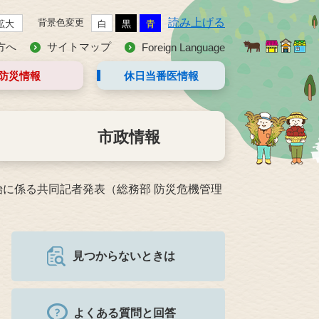
読み上げる
背景色変更
拡大
白
黒
青
方へ
サイトマップ
Foreign Language
防災情報
休日当番医
情報
市政情報
に係る共同記者発表（総務部 防災危機管理
見つからないときは
よくある質問と回答