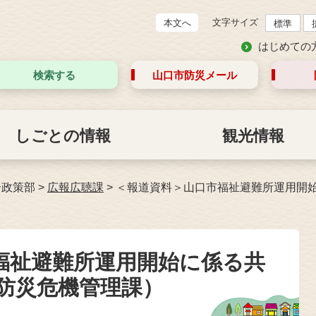
文字サイズ
本文へ
標準
はじめての
検索する
山口市防災
メール
しごとの情報
観光情報
合政策部
>
広報広聴課
>
＜報道資料＞山口市福祉避難所運用開始
福祉避難所運用開始に係る共
 防災危機管理課）