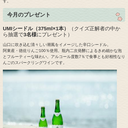
す。
今月のプレゼント
UMIシードル（375ml×1本​）
（クイズ正解者の中か
ら抽選で
3名様
にプレゼント）
山口に吹き込む清々しい潮風をイメージした辛口シードル。
阿東産・徳佐りんご100％使用。瓶内二次発酵によるきめ細かな泡
とフルーティーな味わい。アルコール度数7％で食事とも好相性なり
んごのスパークリングワインです。