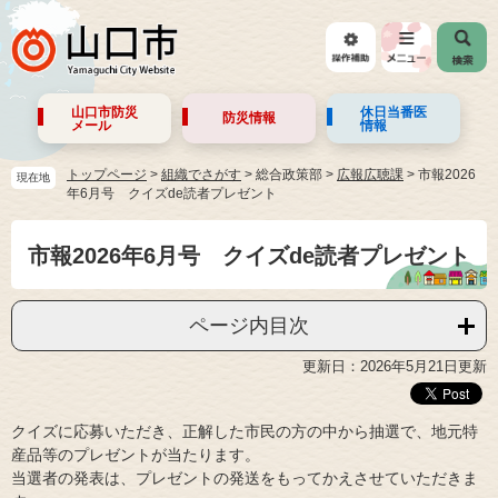
山口市防災
休日当番医
防災情報
メール
情報
トップページ
>
組織でさがす
>
総合政策部
>
広報広聴課
>
市報2026
現在地
年6月号 クイズde読者プレゼント
市報2026年6月号 クイズde読者プレゼント
ページ内目次
更新日：2026年5月21日更新
クイズに応募いただき、正解した市民の方の中から抽選で、地元特
産品等のプレゼントが当たります。
当選者の発表は、プレゼントの発送をもってかえさせていただきま