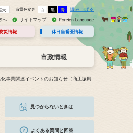
読み上げる
背景色変更
拡大
白
黒
青
方へ
サイトマップ
Foreign Language
防災情報
休日当番医
情報
市政情報
性化事業関連イベントのお知らせ（商工振興
見つからないときは
よくある質問と回答