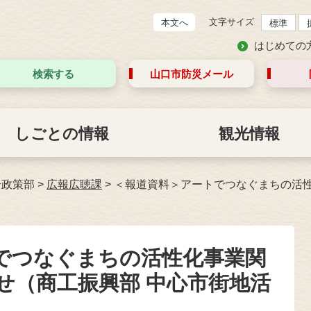
文字サイズ
本文へ
標準
はじめての
検索する
山口市防災
メール
しごとの情報
観光情報
合政策部
>
広報広聴課
>
＜報道資料＞アートでつなぐまちの活
でつなぐまちの活性化事業関
せ（商工振興部 中心市街地活