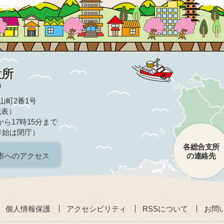
役所
9
亀山町2番1号
（代表）
ら17時15分まで
年始は閉庁）
各総合支所
市へのアクセス
の連絡先
個人情報保護
アクセシビリティ
RSSについて
お問