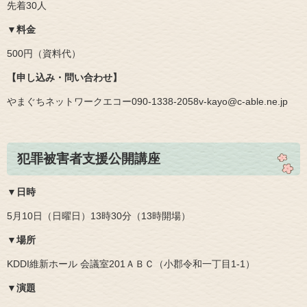
先着30人
▼料金
500円（資料代）
【申し込み・問い合わせ】
やまぐちネットワークエコー090‐1338‐2058v-kayo@c-able.ne.jp​
犯罪被害者支援公開講座
​▼日時
5月10日（日曜日）13時30分（13時開場）
▼場所
KDDI維新ホール 会議室201ＡＢＣ（小郡令和一丁目1‐1）
▼演題