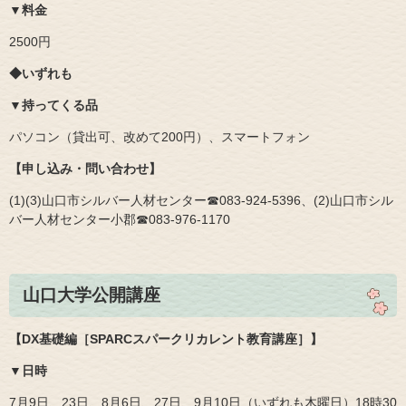
▼料金
2500円
◆いずれも
▼持ってくる品
パソコン（貸出可、改めて200円）、スマートフォン
【申し込み・問い合わせ】
(1)(3)山口市シルバー人材センター☎083‐924‐5396、(2)山口市シル
バー人材センター小郡☎083‐976‐1170​
山口大学公開講座
【DX基礎編［SPARCスパークリカレント教育講座］】
▼日時
7月9日、23日、8月6日、27日、9月10日（いずれも木曜日）18時30