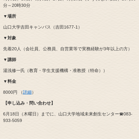
分～20時30分
▼場所
山口大学吉田キャンパス（吉田1677‐1）
▼対象
先着20人（会社員、公務員、自営業等で実務経験が3年以上の方）
▼講師
湯浅修一氏（教育・学生支援機構・准教授（特命））
▼料金
8000円 （
詳細
）
【申し込み・問い合わせ】
6月18日（木曜日）までに、山口大学地域未来創生センター☎083‐
933‐5059