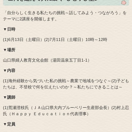
「自分らしく生きる私たちの挑戦～話してみよう・つながろう」を
テーマに2講座を開催します。
▼日時
(1)6月13日（土曜日）(2)7月11日（土曜日）10時～12時
▼場所
山口県婦人教育文化会館（湯田温泉五丁目1‐1）
▼内容
(1)海外経験から気づいた私の挑戦～農業で地域をつなぐ～(2)子ども
たちは、不登校で何を伝えたいのか？～私たちにできることは～
▼講師
(1)荒瀬澄枝氏（ＪＡ山口県大内ブルーベリー生産部会長）(2)村上忍
氏（Ｈａｐｐｙ Ｅｄｕｃａｔｉｏｎ代表理事）
▼定員