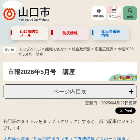
山口市防災
休日当番医
防災情報
メール
情報
トップページ
>
組織でさがす
>
総合政策部
>
広報広聴課
>
市報2026
現在地
年5月号 講座
市報2026年5月号 講座
ページ内目次
更新日：2026年4月22日更新
各記事のタイトルをタップ（クリック）すると、該当記事にジャン
プします。
人権学習講座
／
対面朗読ボランティア養成講座
／
スポーツ講座
／