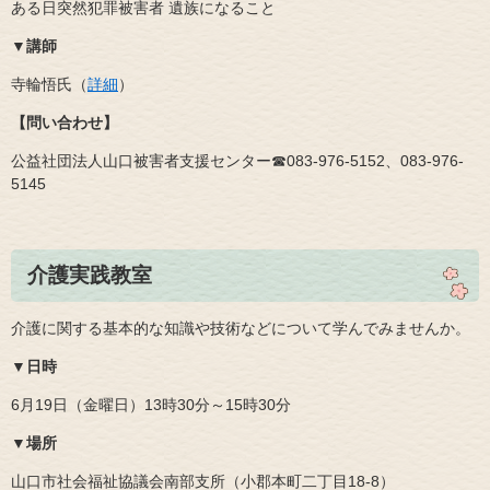
ある日突然犯罪被害者 遺族になること
▼講師
寺輪悟氏（
詳細
）
【問い合わせ】
公益社団法人山口被害者支援センター☎083‐976‐5152、083‐976‐
5145
介護実践教室
介護に関する基本的な知識や技術などについて学んでみませんか。
▼日時
6月19日（金曜日）13時30分～15時30分
▼場所
山口市社会福祉協議会南部支所（小郡本町二丁目18‐8）