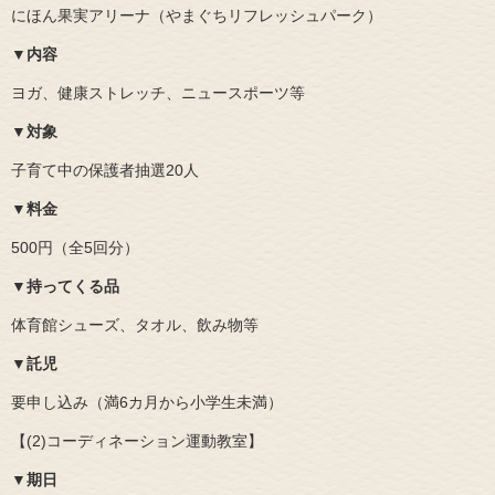
にほん果実アリーナ（やまぐちリフレッシュパーク）
▼内容
ヨガ、健康ストレッチ、ニュースポーツ等
▼対象
子育て中の保護者抽選20人
▼料金
500円（全5回分）​
▼持ってくる品
体育館シューズ、タオル、飲み物等
▼託児
要申し込み（満6カ月から小学生未満）
【(2)コーディネーション運動教室】
▼期日