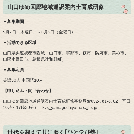
山口ゆめ回廊地域通訳案内士育成研修
​▼募集期間
5月7日（木曜日）～6月5日（金曜日）
▼活動できる区域
山口県央連携都市圏域（山口市、宇部市、萩市、防府市、美祢市、
山陽小野田市、島根県津和野町）
▼募集定員
英語30人 中国語10人
【申し込み・問い合わせ】
山口ゆめ回廊地域通訳案内士育成研修事務局☎092‐781‐8702（平日
10時～17時30分）、kys_yamaguchiyume@jjhs.jp
世代を超えて共に磨く｢ひと学び塾｣