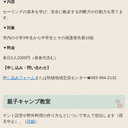
▼内容
セーリングの基本を学び、安全に帆走する判断力や行動力を育てま
す。
▼対象
市内の小学3年生から中学生とその保護者先着10組
▼料金
各日1人1000円（昼食代含む）
【申し込み・問い合わせ】
申し込みフォーム
または秋穂地域交流センター☎083‐984‐2132
親子キャンプ教室
テント設営や野外料理の作り方などについて学んで宿泊します（雨
天中止）。（
詳細
）