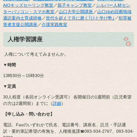
AIOキッズセーリング教室
／
親子キャンプ教室
／
シルバー人材セン
ターパソコン・スマホ教室
／
山口大学公開講座
／
山口ゆめ回廊地域
通訳案内士育成研修
／
世代を超えて共に磨く｢ひと学び塾｣
／
犯罪被
害者支援公開講座
／
介護実践教室
人権学習講座
​ 人権について考えてみませんか。
▼時間
13時30分～15時30分
▼定員
30人程度（各回オンライン受講可） 各開催日の1週間前（託児希望
の方は2週間前）までに（
詳細
）
【申し込み・問い合わせ】
電話、Faxのいずれかで氏名、電話番号、講座名、託児・手話通
訳・要約筆記希望の有無を、人権推進課☎083‐934‐2767、083‐934‐