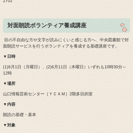
2702
対面朗読ボランティア養成講座
​ 目の不自由な方や文字が読みにくいと感じる方へ、中央図書館で対
面朗読サービスを行うボランティアを養成する基礎講座です。
▼日時
(1)6月1日（月曜日）、(2)6月11日（木曜日）いずれも10時30分～
12時
▼
場所
山口情報芸術センター［ＹＣＡＭ］2階多目的室
▼内容
朗読の基礎・基本
▼対象