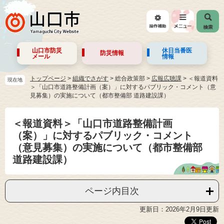
山口市防災
休日当番医
防災情報
メール
情報
トップページ
>
組織でさがす
>
総合政策部
>
広報広聴課
>
＜報道資料
現在地
＞「山口市道路整備計画（案）」に対するパブリック・コメント（意
見募集）の実施について（都市整備部 道路建設課）
＜報道資料＞「山口市道路整備計画
（案）」に対するパブリック・コメント
（意見募集）の実施について（都市整備部
道路建設課）
ページ内目次
更新日：2026年2月9日更新