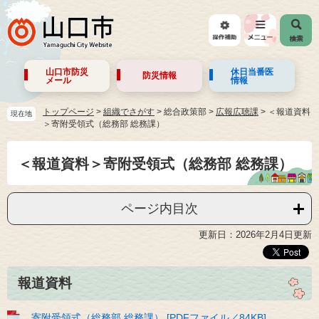
山口市防災
休日当番医
防災情報
メール
情報
トップページ
>
組織でさがす
>
総合政策部
>
広報広聴課
>
＜報道資料
現在地
＞寄附受領式（総務部 総務課）
＜報道資料＞寄附受領式（総務部 総務課）
ページ内目次
更新日：2026年2月4日更新
報道資料
寄附受領式（総務部 総務課） [PDFファイル／84KB]