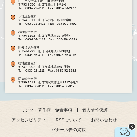
山口市役所本庁舎（山口総合支所）
〒753-8650 山口市亀山町2番1号
Tel：083-922-4111
Fax：083-934-2944
小郡総合支所
〒754-8511 山口市小郡下郷609番地1
Tel：083-973-2411
Fax：083-973-4892
秋穂総合支所
〒754-1192 山口市秋穂東6570番地
Tel：083-984-2121
Fax：083-984-5299
阿知須総合支所
〒754-1292 山口市阿知須2743番地
Tel：0836-65-4111
Fax：0836-65-4116
徳地総合支所
〒747-0292 山口市徳地堀1561番地1
Tel：0835-52-1111
Fax：0835-52-1782
阿東総合支所
〒759-1512 山口市阿東徳佐中3417番地2
Tel：083-956-0111
Fax：083-956-0126
リンク・著作権・免責事項
個人情報保護
アクセシビリティ
RSSについて
お問い合わせ
バナー広告の掲載