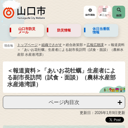
山口市防災
休日当番医
防災情報
メール
情報
トップページ
>
組織でさがす
>
総合政策部
>
広報広聴課
>
＜報道資料
現在地
＞「あいお花牡蠣」生産者による副市長訪問（試食・面談）（農林水
産部 水産港湾課）
＜報道資料＞「あいお花牡蠣」生産者によ
る副市長訪問（試食・面談）（農林水産部
水産港湾課）
ページ内目次
更新日：2026年1月9日更新