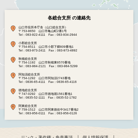
各総合支所 の連絡先
山口市役所本庁舎（山口総合支所）
〒753-8650 山口市亀山町2番1号
Tel：083-922-4111
Fax：083-934-2944
小郡総合支所
〒754-8511 山口市小郡下郷609番地1
Tel：083-973-2411
Fax：083-973-4892
秋穂総合支所
〒754-1192 山口市秋穂東6570番地
Tel：083-984-2121
Fax：083-984-5299
阿知須総合支所
〒754-1292 山口市阿知須2743番地
Tel：0836-65-4111
Fax：0836-65-4116
徳地総合支所
〒747-0292 山口市徳地堀1561番地1
Tel：0835-52-1111
Fax：0835-52-1782
阿東総合支所
〒759-1512 山口市阿東徳佐中3417番地2
Tel：083-956-0111
Fax：083-956-0126
リンク・著作権・免責事項
個人情報保護