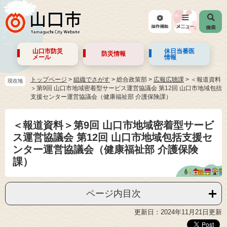
山口市防災
休日当番医
防災情報
メール
情報
トップページ
>
組織でさがす
>
総合政策部
>
広報広聴課
>
＜報道資料
現在地
＞第9回 山口市地域密着型サービス運営協議会 第12回 山口市地域包括
支援センター運営協議会（健康福祉部 介護保険課）
＜報道資料＞第9回 山口市地域密着型サービ
ス運営協議会 第12回 山口市地域包括支援セ
ンター運営協議会（健康福祉部 介護保険
課）
ページ内目次
更新日：2024年11月21日更新