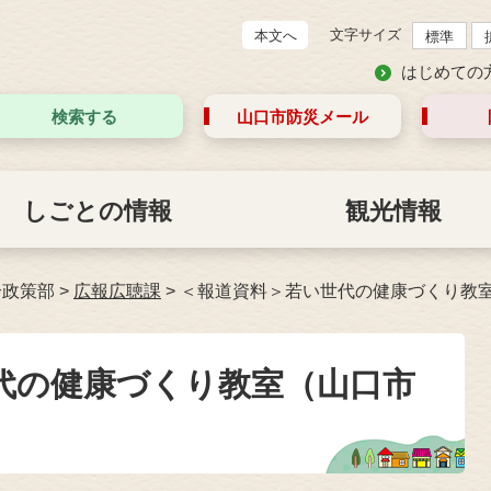
文字サイズ
本文へ
標準
はじめての
検索する
山口市防災
メール
しごとの情報
観光情報
合政策部
>
広報広聴課
>
＜報道資料＞若い世代の健康づくり教
代の健康づくり教室（山口市