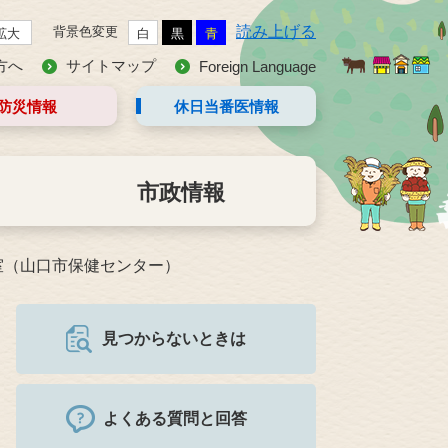
読み上げる
背景色変更
拡大
白
黒
青
方へ
サイトマップ
Foreign Language
防災情報
休日当番医
情報
市政情報
室（山口市保健センター）
見つからないときは
よくある質問と回答