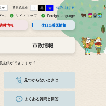
読み上げる
背景色変更
拡大
白
黒
青
方へ
サイトマップ
Foreign Language
防災情報
休日当番医
情報
市政情報
報提供ができますか？
見つからないときは
よくある質問と回答