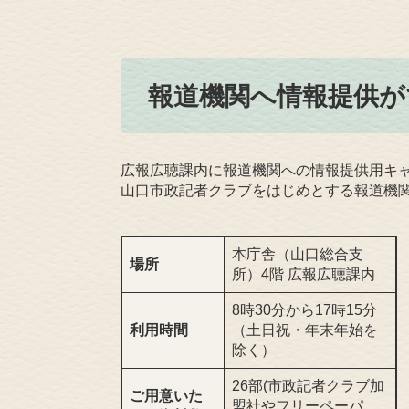
報道機関へ情報提供が
広報広聴課内に報道機関への情報提供用キ
山口市政記者クラブをはじめとする報道機
本庁舎（山口総合支
場所
所）4階 広報広聴課内
8時30分から17時15分
利用時間
（土日祝・年末年始を
除く）
26部(市政記者クラブ加
ご用意いた
盟社やフリーペーパ