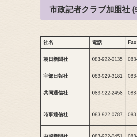
市政記者クラブ加盟社 (5
社名
電話
Fax
朝日新聞社
083-922-0135
083
宇部日報社
083-929-3181
083
共同通信社
083-922-2458
083
時事通信社
083-922-0787
083
中國新聞社
083-922-0451
083