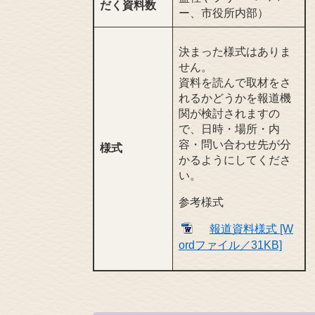
だく資料数
ー、市役所内部）
決まった様式はありま
せん。
資料を読んで取材をさ
れるかどうかを報道機
関が検討されますの
で、日時・場所・内
容・問い合わせ先が分
様式
かるようにしてくださ
い。
参考様式
報道資料様式 [W
ordファイル／31KB]