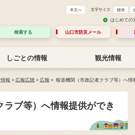
文字サイズ
本文へ
標準
はじめての
検索する
山口市防災
メール
しごとの情報
観光情報
政情報
>
広報広聴
>
広報
報道機関（市政記者クラブ等）へ情
クラブ等）へ情報提供ができ