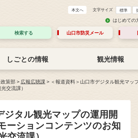
文字サイズ
本文へ
標準
はじめての
検索する
山口市防災
メール
しごとの情報
観光情報
合政策部
>
広報広聴課
>
＜報道資料＞山口市デジタル観光マッ
観光交流課）
デジタル観光マップの運用開
モーションコンテンツのお知
観光交流課）