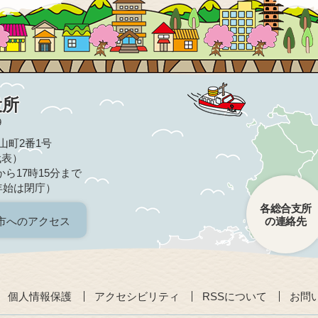
役所
9
亀山町2番1号
（代表）
ら17時15分まで
年始は閉庁）
各総合支所
市へのアクセス
の連絡先
個人情報保護
アクセシビリティ
RSSについて
お問