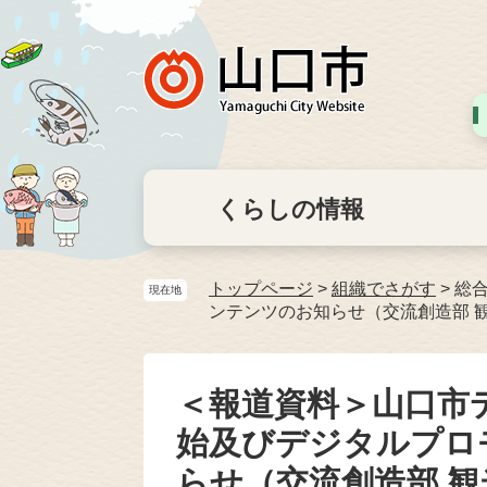
くらしの情報
トップページ
>
組織でさがす
>
総
現在地
ンテンツのお知らせ（交流創造部 
＜報道資料＞山口市
始及びデジタルプロ
らせ（交流創造部 