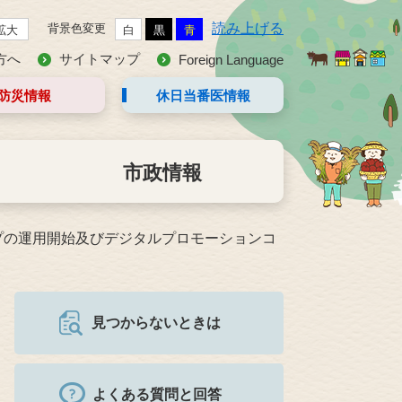
読み上げる
背景色変更
拡大
白
黒
青
方へ
サイトマップ
Foreign Language
防災情報
休日当番医
情報
市政情報
プの運用開始及びデジタルプロモーションコ
見つからないときは
よくある質問と回答