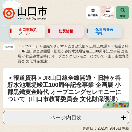
山口市防災
休日当番医
防災情報
メール
情報
トップページ
>
組織でさがす
>
総合政策部
>
広報広聴課
>
＜報道資料
現在地
＞JR山口線全線開通・旧桂ヶ谷貯水池堰堤竣工100周年記念事業 企画
展 小郡黒鐵黄金時代 オープニングセレモニーについて（山口市教育委
員会 文化財保護課）
＜報道資料＞JR山口線全線開通・旧桂ヶ谷
貯水池堰堤竣工100周年記念事業 企画展 小
郡黒鐵黄金時代 オープニングセレモニーに
ついて（山口市教育委員会 文化財保護課）
ページ内目次
更新日：2023年9月5日更新