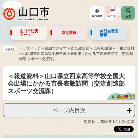
山口市防災
休日当番医
防災情報
メール
情報
トップページ
>
組織でさがす
>
総合政策部
>
広報広聴課
>
＜報道資料
現在地
＞山口県立西京高等学校全国大会出場にかかる市長表敬訪問（交流創
造部 スポーツ交流課）
＜報道資料＞山口県立西京高等学校全国大
会出場にかかる市長表敬訪問（交流創造部
スポーツ交流課）
ページ内目次
更新日：2022年12月7日更新