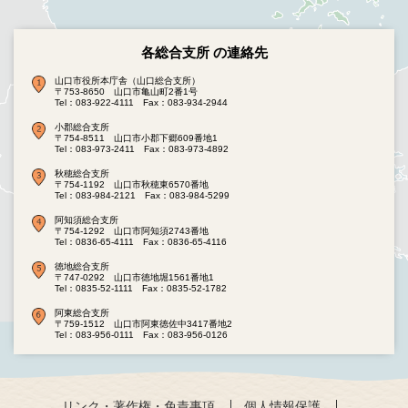
各総合支所 の連絡先
山口市役所本庁舎（山口総合支所）
〒753-8650 山口市亀山町2番1号
Tel：083-922-4111
Fax：083-934-2944
小郡総合支所
〒754-8511 山口市小郡下郷609番地1
Tel：083-973-2411
Fax：083-973-4892
秋穂総合支所
〒754-1192 山口市秋穂東6570番地
Tel：083-984-2121
Fax：083-984-5299
阿知須総合支所
〒754-1292 山口市阿知須2743番地
Tel：0836-65-4111
Fax：0836-65-4116
徳地総合支所
〒747-0292 山口市徳地堀1561番地1
Tel：0835-52-1111
Fax：0835-52-1782
阿東総合支所
〒759-1512 山口市阿東徳佐中3417番地2
Tel：083-956-0111
Fax：083-956-0126
リンク・著作権・免責事項
個人情報保護