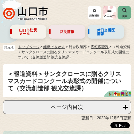
山口市防災
休日当番医
防災情報
メール
情報
トップページ
>
組織でさがす
>
総合政策部
>
広報広聴課
>
＜報道資料
現在地
＞サンタクロースに贈るクリスマスカードコンクール表彰式の開催に
ついて（交流創造部 観光交流課）
＜報道資料＞サンタクロースに贈るクリス
マスカードコンクール表彰式の開催につい
て（交流創造部 観光交流課）
ページ内目次
更新日：2022年12月5日更新