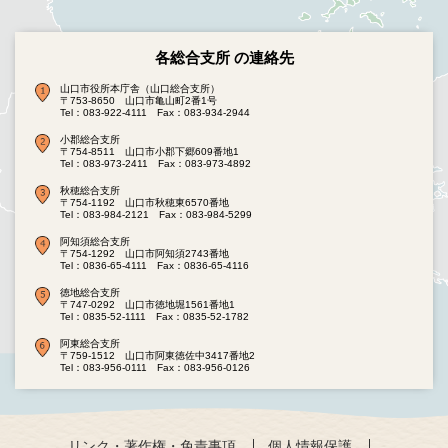
各総合支所 の連絡先
山口市役所本庁舎（山口総合支所）
〒753-8650 山口市亀山町2番1号
Tel：083-922-4111
Fax：083-934-2944
小郡総合支所
〒754-8511 山口市小郡下郷609番地1
Tel：083-973-2411
Fax：083-973-4892
秋穂総合支所
〒754-1192 山口市秋穂東6570番地
Tel：083-984-2121
Fax：083-984-5299
阿知須総合支所
〒754-1292 山口市阿知須2743番地
Tel：0836-65-4111
Fax：0836-65-4116
徳地総合支所
〒747-0292 山口市徳地堀1561番地1
Tel：0835-52-1111
Fax：0835-52-1782
阿東総合支所
〒759-1512 山口市阿東徳佐中3417番地2
Tel：083-956-0111
Fax：083-956-0126
リンク・著作権・免責事項
個人情報保護