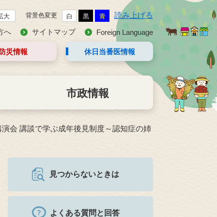
読み上げる
背景色変更
拡大
白
黒
青
方へ
サイトマップ
Foreign Language
防災情報
休日当番医
情報
市政情報
演会 講談で学ぶ成年後見制度～認知症の姉
見つからないときは
よくある質問と回答