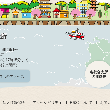
役所
9
亀山町2番1号
（代表）
ら17時15分まで
年始は閉庁）
各総合支所
市へのアクセス
の連絡先
個人情報保護
アクセシビリティ
RSSについて
お問