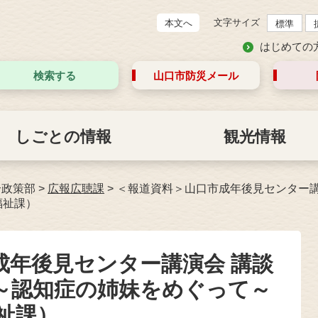
文字サイズ
本文へ
標準
はじめての
検索する
山口市防災
メール
しごとの情報
観光情報
合政策部
>
広報広聴課
>
＜報道資料＞山口市成年後見センター講
福祉課）
成年後見センター講演会 講談
～認知症の姉妹をめぐって～
祉課）