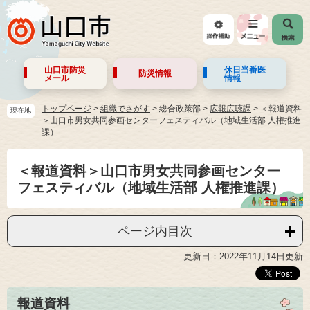
山口市防災
休日当番医
防災情報
メール
情報
トップページ
>
組織でさがす
>
総合政策部
>
広報広聴課
>
＜報道資料
現在地
＞山口市男女共同参画センターフェスティバル（地域生活部 人権推進
課）
＜報道資料＞山口市男女共同参画センター
フェスティバル（地域生活部 人権推進課）
ページ内目次
更新日：2022年11月14日更新
報道資料