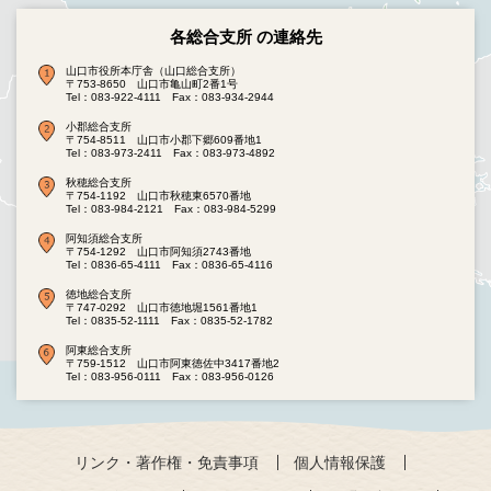
各総合支所 の連絡先
山口市役所本庁舎（山口総合支所）
〒753-8650 山口市亀山町2番1号
Tel：083-922-4111
Fax：083-934-2944
小郡総合支所
〒754-8511 山口市小郡下郷609番地1
Tel：083-973-2411
Fax：083-973-4892
秋穂総合支所
〒754-1192 山口市秋穂東6570番地
Tel：083-984-2121
Fax：083-984-5299
阿知須総合支所
〒754-1292 山口市阿知須2743番地
Tel：0836-65-4111
Fax：0836-65-4116
徳地総合支所
〒747-0292 山口市徳地堀1561番地1
Tel：0835-52-1111
Fax：0835-52-1782
阿東総合支所
〒759-1512 山口市阿東徳佐中3417番地2
Tel：083-956-0111
Fax：083-956-0126
リンク・著作権・免責事項
個人情報保護