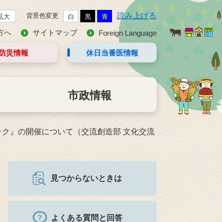
読み上げる
背景色変更
拡大
白
黒
青
方へ
サイトマップ
Foreign Language
防災情報
休日当番医
情報
市政情報
ク』の開催について（交流創造部 文化交流
見つからないときは
よくある質問と回答