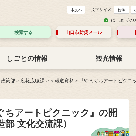
文字サイズ
本文へ
標準
はじめての
検索する
山口市防災
メール
しごとの情報
観光情報
合政策部
>
広報広聴課
>
＜報道資料＞『やまぐちアートピクニッ
ぐちアートピクニック』の開
造部 文化交流課）