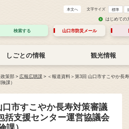
文字サイズ
本文へ
標準
はじめての
検索する
山口市防災
メール
しごとの情報
観光情報
合政策部
>
広報広聴課
>
＜報道資料＞第3回 山口市すこやか長寿
保険課）
 山口市すこやか長寿対策審議
域包括支援センター運営協議会
険課）