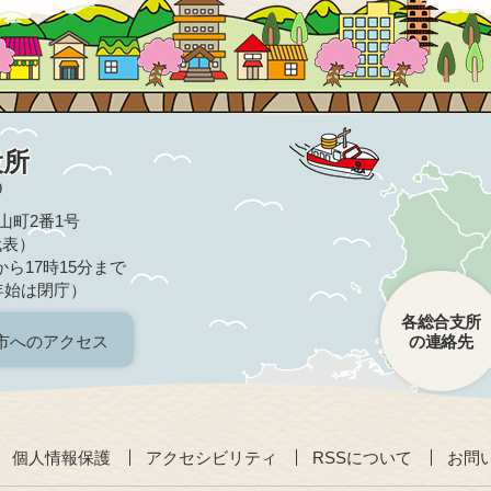
役所
9
亀山町2番1号
（代表）
ら17時15分まで
年始は閉庁）
各総合支所
市へのアクセス
の連絡先
個人情報保護
アクセシビリティ
RSSについて
お問