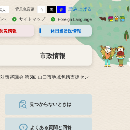
読み上げる
背景色変更
拡大
白
黒
青
方へ
サイトマップ
Foreign Language
防災情報
休日当番医
情報
市政情報
対策審議会 第3回 山口市地域包括支援セン
見つからないときは
よくある質問と回答