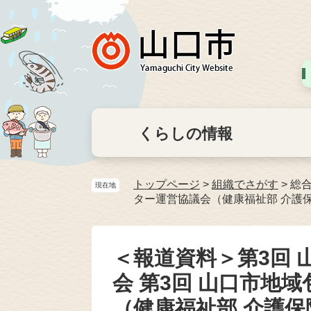
くらしの情報
トップページ
>
組織でさがす
>
総
現在地
ター運営協議会（健康福祉部 介護
＜報道資料＞第3回
会 第3回 山口市地
（健康福祉部 介護保