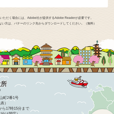
ただく場合には、Adobe社が提供するAdobe Readerが必要です。
お持ちでない方は、バナーのリンク先からダウンロードしてください。（無料）
役所
9
亀山町2番1号
（代表）
ら17時15分まで
年始は閉庁）