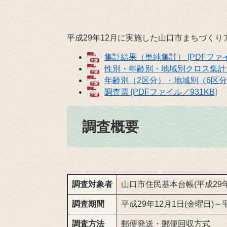
平成29年12月に実施した山口市まちづく
集計結果（単純集計） [PDFファイル
性別・年齢別・地域別クロス集計 [P
年齢別（2区分）・地域別（6区分）
調査票 [PDFファイル／931KB]
調査概要
調査対象者
山口市住民基本台帳(平成29
調査期間
平成29年12月1日(金曜日)～平
調査方法
郵便発送・郵便回収方式