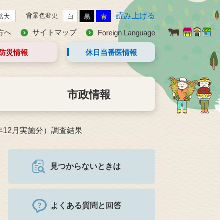
読み上げる
背景色変更
拡大
白
黒
青
方へ
サイトマップ
Foreign Language
防災情報
休日当番医
情報
市政情報
年12月実施分）調査結果
見つからないときは
よくある質問と回答