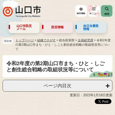
山口市防災
休日当番医
防災情報
メール
情報
トップページ
>
組織でさがす
>
総合政策部
>
企画経営課
>
令和2年度
現在地
の第2期山口市まち・ひと・しごと創生総合戦略の取組状況等につい
て
令和2年度の第2期山口市まち・ひと・しご
と創生総合戦略の取組状況等について
ページ内目次
更新日：2022年1月18日更新