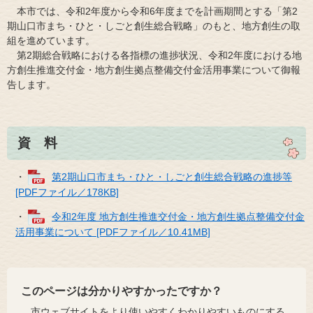
本市では、令和2年度から令和6年度までを計画期間とする「第2
期山口市まち・ひと・しごと創生総合戦略」のもと、地方創生の取
組を進めています。
第2期総合戦略における各指標の進捗状況、令和2年度における地
方創生推進交付金・地方創生拠点整備交付金活用事業について御報
告します。
資 料
・
第2期山口市まち・ひと・しごと創生総合戦略の進捗等
[PDFファイル／178KB]
・
令和2年度 地方創生推進交付金・地方創生拠点整備交付金
活用事業について [PDFファイル／10.41MB]
このページは分かりやすかったですか？
市ウェブサイトをより使いやすくわかりやすいものにする