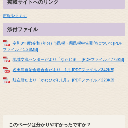
掲載サイトへのリンク
市報やまぐち
添付ファイル
令和8年度(令和7年分) 市民税・県民税申告受付について[PDF
ファイル／1.26MB]
地域交流センターだより「なたじま」 [PDFファイル／778KB]
名田島自治会連合会だより 1月 [PDFファイル／342KB]
駐在所だより「かわひがし1月」 [PDFファイル／223KB]
このページは分かりやすかったですか？