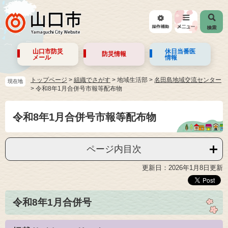
山口市防災
休日当番医
防災情報
メール
情報
トップページ
>
組織でさがす
>
地域生活部
>
名田島地域交流センター
現在地
>
令和8年1月合併号市報等配布物
令和8年1月合併号市報等配布物
ページ内目次
更新日：2026年1月8日更新
令和8年1月合併号