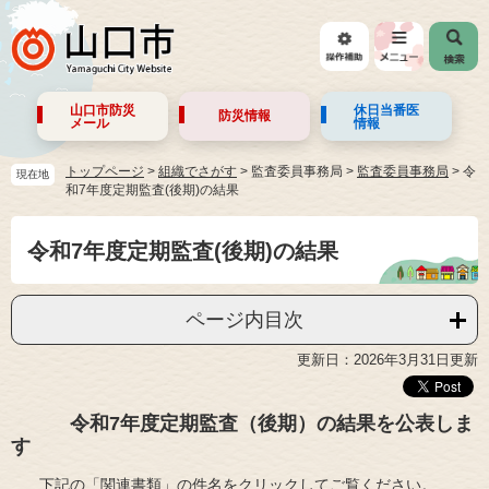
山口市防災
休日当番医
防災情報
メール
情報
トップページ
>
組織でさがす
>
監査委員事務局
>
監査委員事務局
>
令
現在地
和7年度定期監査(後期)の結果
令和7年度定期監査(後期)の結果
ページ内目次
更新日：2026年3月31日更新
令和7年度定期監査（後期）の結果を公表しま
す
下記の「関連書類」の件名をクリックしてご覧ください。